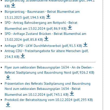
Bürgerantrag Straßenlaterne Riesenburgerstraße
(pdf, 344.1
KB)
Bürgerantrag - Baumnasen - Beirat Blumenthal am
13.11.2023
(pdf, 194.5 KB)
SPD - Antrag Bahnübergang am Rottpohl - Beirat
Blumenthal am 13.02.2024
(pdf, 86.9 KB)
SPD - Anfrage Zustand Brücken - Beirat Blumenthal am
13.02.2024
(pdf, 85.8 KB)
Anfrage SPD - LKW Durchfahrtsverbot
(pdf, 91.5 KB)
Antrag CDU - Freizeitangebote für ältere Menschen
(pdf,
254.3 KB)
Flyer zum sektoralen Bebauungsplan 1634 - An de Deelen -
Referat Stadtplanung und Bauordnung Nord
(pdf, 926.2 KB)
Präsentation des Referats Stadtplanung und Bauordnung
Nord zum sektoralen Bebauungsplan 1634 - Beirat
Blumenthal am 10.12.2024
(pdf, 743.1 KB)
Protokoll der Beiratssitzung vom 10.12.2024
(pdf, 293 KB)