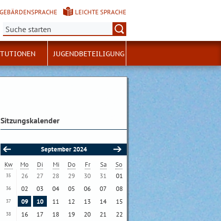
GEBÄRDENSPRACHE
LEICHTE SPRACHE
Suche:
ITUTIONEN
JUGENDBETEILIGUNG
Sitzungskalender
September 2024
Kw
Mo
Di
Mi
Do
Fr
Sa
So
26
27
28
29
30
31
01
35
02
03
04
05
06
07
08
36
09
10
11
12
13
14
15
37
16
17
18
19
20
21
22
38