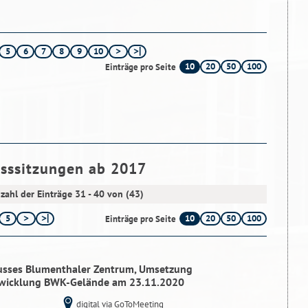
5
6
7
8
9
10
10
20
50
100
Einträge pro Seite
usssitzungen ab 2017
zahl der Einträge 31 - 40 von (43)
5
10
20
50
100
Einträge pro Seite
husses Blumenthaler Zentrum, Umsetzung
twicklung BWK-Gelände am 23.11.2020
digital via GoToMeeting