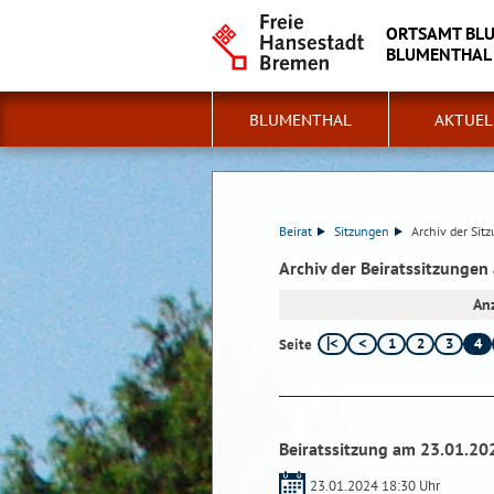
ORTSAMT BL
BLUMENTHAL -
BLUMENTHAL
AKTUEL
Beirat
Sitzungen
Archiv der Sit
Archiv der Beiratssitzungen
Anz
1
2
3
4
Seite
Beiratssitzung am 23.01.20
23.01.2024 18:30 Uhr