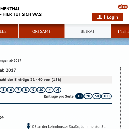
UMENTHAL
 HIER TUT SICH WAS!
Login
LES
ORTSAMT
BEIRAT
INST
zungen ab 2017
 ab 2017
ahl der Einträge 31 - 40 von (116)
5
6
7
8
9
10
10
20
50
100
Einträge pro Seite
24
OS an der Lehmhorster Straße, Lehmhorster Str.