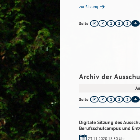
zur Sitzung
1
2
3
4
Seite
Archiv der Aussch
An
1
2
3
4
Seite
Digitale Sitzung des Aussc
Berufsschulcampus und En
23.11.2020 18:30 Uhr