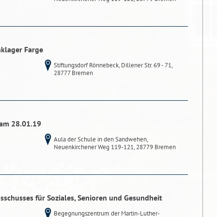
nklager Farge
Stiftungsdorf Rönnebeck, Dillener Str. 69 - 71,
28777 Bremen
 am 28.01.19
Aula der Schule in den Sandwehen,
Neuenkirchener Weg 119-121, 28779 Bremen
 Ausschusses für Soziales, Senioren und Gesundheit
Begegnungszentrum der Martin-Luther-