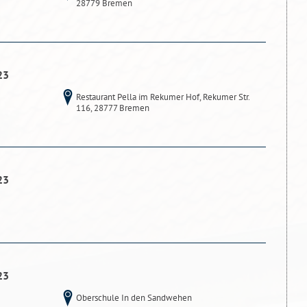
28779 Bremen
23
Restaurant Pella im Rekumer Hof, Rekumer Str.
116, 28777 Bremen
23
23
Oberschule In den Sandwehen