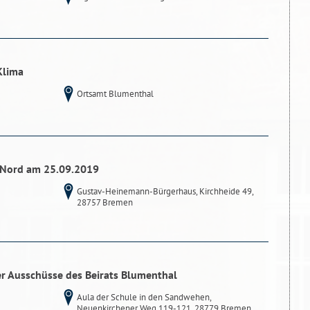
Klima
Ortsamt Blumenthal
-Nord am 25.09.2019
Gustav-Heinemann-Bürgerhaus, Kirchheide 49,
28757 Bremen
er Ausschüsse des Beirats Blumenthal
Aula der Schule in den Sandwehen,
Neuenkirchener Weg 119-121, 28779 Bremen