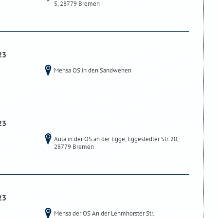
5, 28779 Bremen
23
Mensa OS in den Sandwehen
23
Aula in der OS an der Egge, Eggestedter Str. 20,
28779 Bremen
23
Mensa der OS An der Lehmhorster Str.